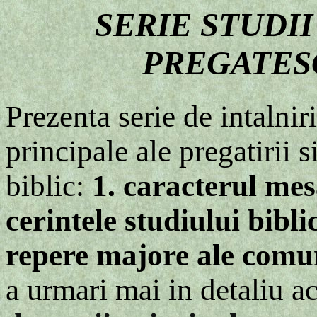
SERIE STUDII
PREGATESC
Prezenta serie de intalnir
principale ale pregatirii 
biblic:
1. caracterul me
cerintele studiului bibli
repere majore ale comuni
a urmari mai in detaliu a